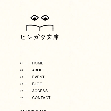
HOME
01 ---
ABOUT
02 ---
EVENT
03 ---
BLOG
04 ---
ACCESS
05 ---
CONTACT
06 ---
-