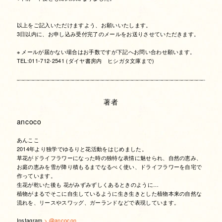
以上をご記入いただけますよう、お願いいたします。
3日以内に、お申し込み受付完了のメールをお送りさせていただきます。
※ メールが届かない場合はお手数ですが下記へお問い合わせ願います。
TEL:011-712-2541 (ダイヤ書房内 ヒシガタ文庫まで)
著者
ancoco
あんここ
2014年より独学でゆるりと花活動をはじめました。
草花がドライフラワーになった時の独特な表情に魅せられ、自然の恵み、
お庭の恵みを雪が降り積もるまでなるべく使い、ドライフラワーを自宅で
作っています。
生花が乾いた後も 花がみずみずしくあるときのように…
植物がまるでそこに自生しているように生き生きとした植物本来の自然な
流れを、リースやスワッグ、ガーランドなどで表現しています。
Instagram
> @ancocon