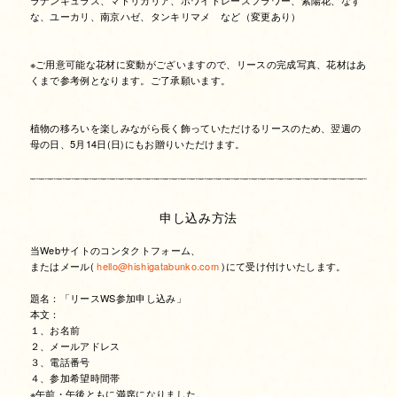
な、ユーカリ、南京ハゼ、タンキリマメ など（変更あり）
※ご用意可能な花材に変動がございますので、リースの完成写真、花材はあ
くまで参考例となります。ご了承願います。
植物の移ろいを楽しみながら長く飾っていただけるリースのため、翌週の
母の日、5月14日(日)にもお贈りいただけます。
申し込み方法
当Webサイトのコンタクトフォーム、
またはメール(
hello@hishigatabunko.com
)にて受け付けいたします。
題名：「リースWS参加申し込み」
本文：
１、お名前
２、メールアドレス
３、電話番号
４、参加希望時間帯
※午前・午後ともに満席になりました。