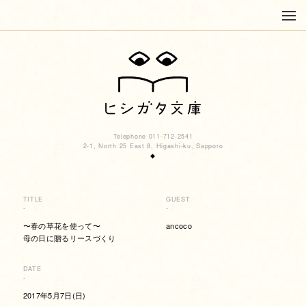
Telephone 011-712-2541
2-1, North 25 East 8, Higashi-ku, Sapporo
◆
TITLE
GUEST
-
-
〜春の草花を使って〜
ancoco
母の日に贈るリースづくり
DATE
-
2017年5月7日(日)