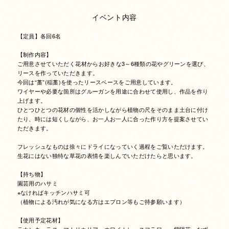
イベント内容
【定員】各回6名
【制作内容】
ご用意させていただく花材からお好きな3～6種類の花やグリーンを選び、
リースを作っていただきます。
今回は“藁”(稲藁)を使ったリースベースをご用意しています。
ワイヤーや必要な箇所はグルーガンを用途に合わせて使用し、作品を作り
上げます。
ひとつひとつの花材の個性を活かしながら植物の尺をそのまま土台に付け
たり、時には短くしながら、お一人お一人に合った作り方を提案させてい
ただきます。
フレッシュなものは徐々にドライになっていく過程をご覧いただけます。
生花にはない独特な草花の表情を楽しんでいただけたらと思います。
【持ち物】
園芸用のハサミ
※なければキッチンハサミ可
（植物による汚れが気になる方はエプロン等もご持参願います）
【使用予定花材】
ラナンキュラス、マトリカリア、ホワイトレースフラワー、紫陽花、
なず