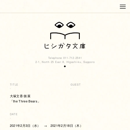
Telephone 011-712-2541
2-1, North 25 East 8, Higashi-ku, Sapporo
◆
TITLE
GUEST
-
-
大塚文香 個展
「the Three Bears」
DATE
-
2021年2月3日（水） → 2021年2月18日（木）