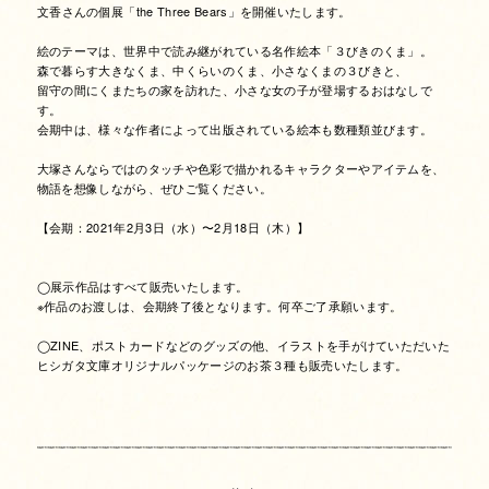
文香さんの個展「the Three Bears」を開催いたします。
絵のテーマは、世界中で読み継がれている名作絵本「３びきのくま」。
森で暮らす大きなくま、中くらいのくま、小さなくまの３びきと、
留守の間にくまたちの家を訪れた、小さな女の子が登場するおはなしで
す。
会期中は、様々な作者によって出版されている絵本も数種類並びます。
大塚さんならではのタッチや色彩で描かれるキャラクターやアイテムを、
物語を想像しながら、ぜひご覧ください。
【会期：2021年2月3日（水）〜2月18日（木）】
◯展示作品はすべて販売いたします。
※作品のお渡しは、会期終了後となります。何卒ご了承願います。
◯ZINE、ポストカードなどのグッズの他、イラストを手がけていただいた
ヒシガタ文庫オリジナルパッケージのお茶３種も販売いたします。