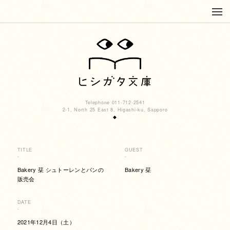
Telephone 011-712-2541
2-1, North 25 East 8, Higashi-ku, Sapporo
◆
TITLE
GUEST
-
-
Bakery 栞 シュトーレンとパンの
Bakery 栞
販売会
DATE
-
2021年12月4日（土）