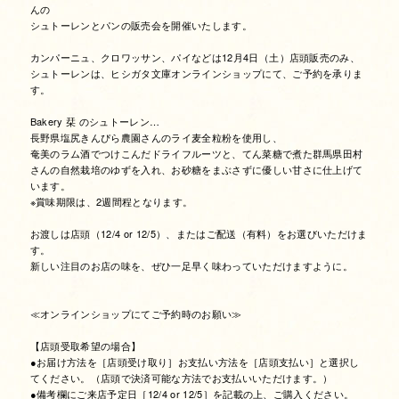
んの
シュトーレンとパンの販売会を開催いたします。
カンパーニュ、クロワッサン、パイなどは12月4日（土）店頭販売のみ、
シュトーレンは、ヒシガタ文庫オンラインショップにて、ご予約を承りま
す。
Bakery 栞 のシュトーレン…
長野県塩尻きんぴら農園さんのライ麦全粒粉を使用し、
奄美のラム酒でつけこんだドライフルーツと、てん菜糖で煮た群馬県田村
さんの自然栽培のゆずを入れ、お砂糖をまぶさずに優しい甘さに仕上げて
います。
※賞味期限は、2週間程となります。
お渡しは店頭（12/4 or 12/5）、またはご配送（有料）をお選びいただけま
す。
新しい注目のお店の味を、ぜひ一足早く味わっていただけますように。
≪オンラインショップにてご予約時のお願い≫
【店頭受取希望の場合】
●お届け方法を［店頭受け取り］お支払い方法を［店頭支払い］と選択し
てください。（店頭で決済可能な方法でお支払いいただけます。）
●備考欄にご来店予定日［12/4 or 12/5］を記載の上、ご購入ください。