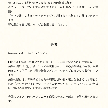
着心地のよい衣類やカラフルな1点ものの雑貨に加え、
夏のルームウェアとして活躍してくれそうなちぢみガーゼを使用したお洋
服や、
「チワン族」の古布を使ったバッグやお財布なども初めてお届けいただき
ます。
彩り豊かな夏の装いを、ぜひお楽しみください。
著者
ban rom sai 「バーンロムサイ」
…
HIVに母子感染した孤児たちの家として1999年に設立された生活施設。
施設の縫製場では、チェンマイの気持ちのよい布や少数民族の古布、手織
の布などを使用した衣類や雑貨などのオリジナルプロダクツを製作してい
ます。
施設の隣には、将来子どもたちの職業訓練や働く場となるようにと寄付さ
れた「ホシハナヴィレッジ」というコテージがあり、ゲストハウスの利益
は、施設の運営費として使われています。
今回のフェアでのバーンロムサイ
商品の売上の一部は、施設へ寄付されま
す。