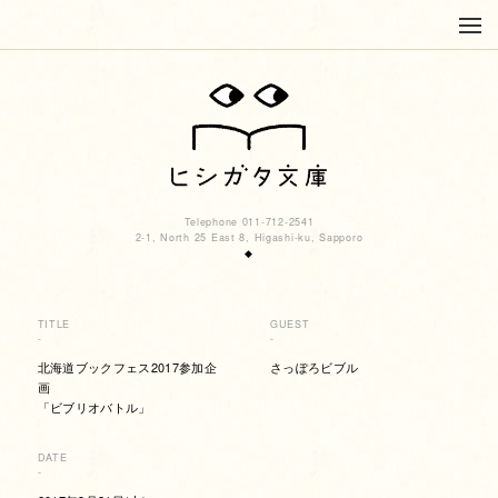
Telephone 011-712-2541
2-1, North 25 East 8, Higashi-ku, Sapporo
◆
TITLE
GUEST
-
-
北海道ブックフェス2017参加企
さっぽろビブル
画
「ビブリオバトル」
DATE
-