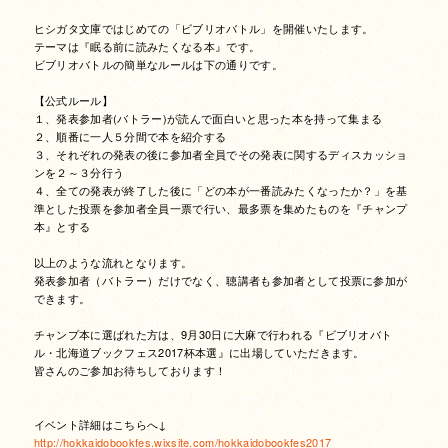
ヒシガタ文庫ではじめての「ビブリオバトル」を開催いたします。
テーマは『眠る前に読みたくなる本』です。
ビブリオバトルの簡単なルールは下の通りです。
【公式ルール】
１、発表参加者(バトラー)が読んで面白いと思った本を
持って集まる
２、順番に一人５分間で本を紹介する
３、それぞれの発表の後に参加者全員でその発表に関する
ディスカッショ
ンを２～３分行う
４、全ての発表が終了した後に「どの本が一番読みたくな
ったか？」を基
準とした投票を参加者全員一票で行い、最
多票を集めたものを『チャンプ
本』とする
以上のような流れとなります。
発表参加者（バトラー）だけでなく、聴講者も参加者として投票に参加が
できます。
チャンプ本に選ばれた方は、9月30日に大麻で行われる『ビブリオバト
ル・北海道ブックフェス2017
杯本選』に出場していただきます。
皆さんのご参加お待ちしております！
イベント詳細はこちらへ↓
http://hokkaidobookfes.wixsite.com/hokkaidobookfes2017