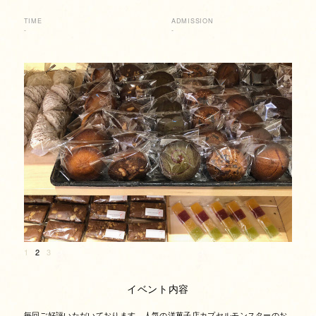
TIME
ADMISSION
-
-
1
2
3
イベント内容
毎回ご好評いただいております、人気の洋菓子店カプセルモンスターのお