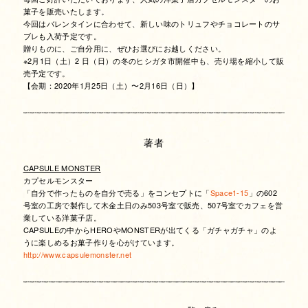
菓子を販売いたします。
今回はバレンタインに合わせて、新しい味のトリュフやチョコレートのサ
ブレも入荷予定です。
贈りものに、ご自分用に、ぜひお選びにお越しください。
※2月1日（土）2 日（日）の冬のヒシガタ市開催中も、売り場を縮小して販
売予定です。
【会期：2020年1月25日（土）〜2月16日（日）】
著者
CAPSULE MONSTER
カプセルモンスター
「自分で作ったものを自分で売る」をコンセプトに「
Space1-15
」の602
号室の工房で製作して木金土日のみ503号室で販売、507号室でカフェを営
業している洋菓子店。
CAPSULEの中からHEROやMONSTERが出てくる「ガチャガチャ」のよ
うに楽しめるお菓子作りを心がけています。
http://www.capsulemonster.net