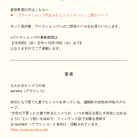
参加希望の方はこちらへ
▶︎『【ワークショップ代込み】ヒンメリキット』ご購入ページ
キット送付後、ワークショップへのご招待メールをお送りいたします。
※ワークショップの募集期間は、
【12月9日（水）正午〜12月15日（火）まで】
となりますのでご了承願います。
著者
えんがるヒンメリの会
aurinko（アウリンコ）
自分たちで育てた麦でヒンメリを作っている、遠軽町の女性約10名のグル
ープ。
“大空の下育った小麦で作るヒンメリが、いつか地元を照らす存在になれる
ように”という想いを込めて、フィンランド語で太陽を意味す
る“aurinko”（アウリンコ）と名付け、活動されています。
https://www.aurinko.site