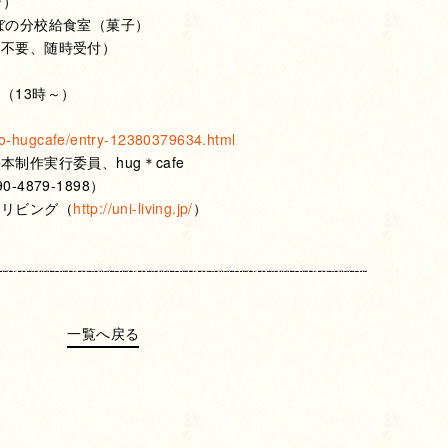
ン）
ぼの分校給食室（菓子）
約不要、随時受付）
（13時～）
ko-hugcafe/entry-12380379634.html
制作実行委員、hug＊cafe
4879-1898）
クリビング（
http://uni-living.jp/
）
一覧へ戻る