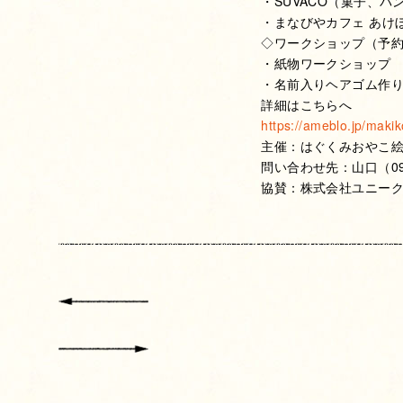
・SUVACO（菓子、パ
・まなびやカフェ あけ
◇ワークショップ（予
・紙物ワークショップ
・名前入りヘアゴム作り
詳細はこちらへ
https://ameblo.jp/maki
主催：はぐくみおやこ絵本
問い合わせ先：山口（090-
協賛：株式会社ユニー