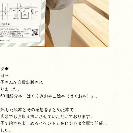
スタ◆
１日～
規子さんが自費出版され
なりました、
50冊紹介本「はぐくみおやこ絵本（はぐおや）」。
選出した絵本とその感想をまとめた本で、
の店頭でもお取り扱いさせていただいております。
親子で絵本を楽しめるイベント」をヒシガタ文庫で開催し
ました。