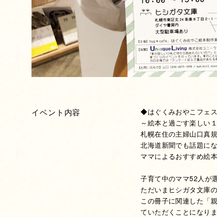
イベント内容
◆はぐくみおやこフェ
～絵本と過ごす楽しい
札幌在住の主婦山口真
北海道新聞でも話題に
ママによるおすすめ絵本
子育て中のママ52人が
ただいまヒシガタ文庫
この冊子に関連した「
ていただくことになり