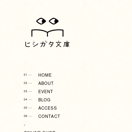
HOME
01 ---
ABOUT
02 ---
EVENT
03 ---
BLOG
04 ---
ACCESS
05 ---
CONTACT
06 ---
-