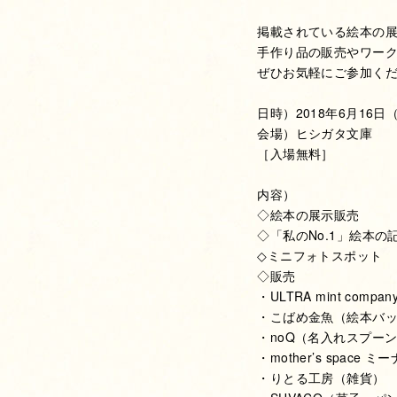
掲載されている絵本の
手作り品の販売やワー
ぜひお気軽にご参加く
日時）2018年6月16日
会場）ヒシガタ文庫
［入場無料］
内容）
◇絵本の展示販売
◇「私のNo.1」絵本の
◇ミニフォトスポット
◇販売
・ULTRA mint co
・こばめ金魚（絵本バ
・noQ（名入れスプー
・mother’s spac
・りとる工房（雑貨）