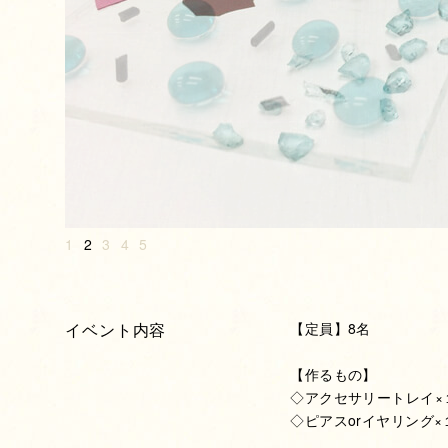
1
2
3
4
5
イベント内容
【定員】8名
【作るもの】
◇アクセサリートレイ×１
◇ピアスorイヤリング