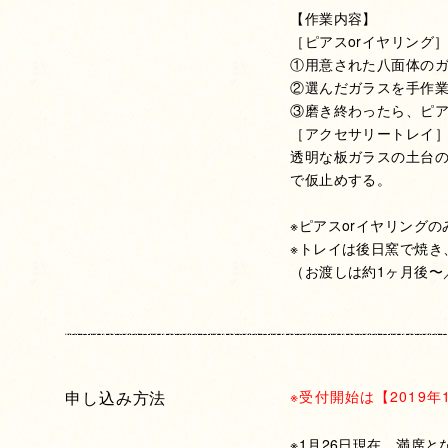
【作業内容】
［ピアスorイヤリング
①用意された八面体の
②選んだガラスを手作
③磨き終わったら、ピ
［アクセサリートレイ
透明な板ガラスの土台
で仮
止めする。
※ピアスorイヤリング
※トレイは後日窯で焼き
（お渡しは約1ヶ月後〜
申し込み方法
※受付開始は【2019年
※1月26日現在、満席