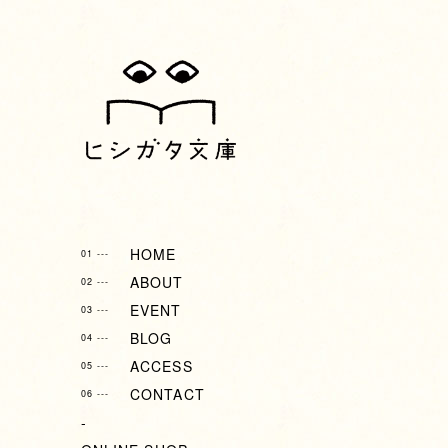
HOME
01 ---
ABOUT
02 ---
EVENT
03 ---
BLOG
04 ---
ACCESS
05 ---
CONTACT
06 ---
-