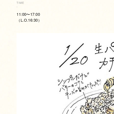
TIME
-
11:00〜17:00
（L.O.16:30）