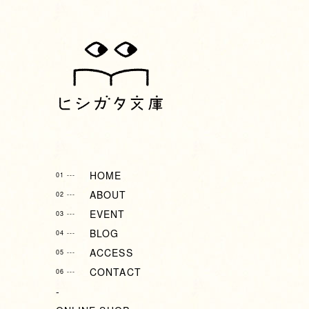
HOME
01 ---
ABOUT
02 ---
EVENT
03 ---
BLOG
04 ---
ACCESS
05 ---
CONTACT
06 ---
-