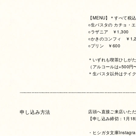
【MENU】＊すべて税
○生パスタの カチョ・エ
○ラザニア ￥1,300
○かきのコンフィ ￥1,2
○プリン ￥600
＊いずれも喫茶ひしがた
（アルコールは+500円
＊生パスタ以外はテイク
申し込み方法
店頭へ直接ご来店いた
【申し込み締切：1月1
・ヒシガタ文庫Instagr