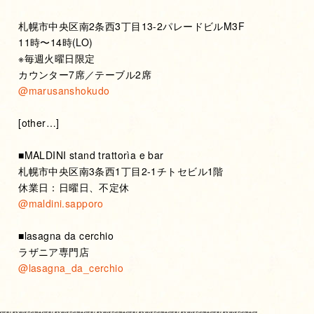
札幌市中央区南2条西3丁目13-2パレードビルM3F
11時〜14時(LO)
※毎週火曜日限定
カウンター7席／テーブル2席
@marusanshokudo
[other…]
■MALDINI stand trattorìa e bar
札幌市中央区南3条西1丁目2-1チトセビル1階
休業日：日曜日、不定休
@maldini.sapporo
■lasagna da cerchio
ラザニア専門店
@lasagna_da_cerchio