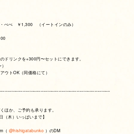
込
・ぺぺ ￥1,300 （イートインのみ）
00
のドリンクを+300円〜セットにできます。
〜）
アウトOK（同価格にて）
だくほか、ご予約も承ります。
8日（木）いっぱいまで】
am（
@hishigatabunko
）のDM