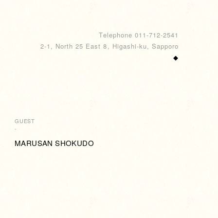
Telephone 011-712-2541
2-1, North 25 East 8, Higashi-ku, Sapporo
◆
GUEST
-
MARUSAN SHOKUDO