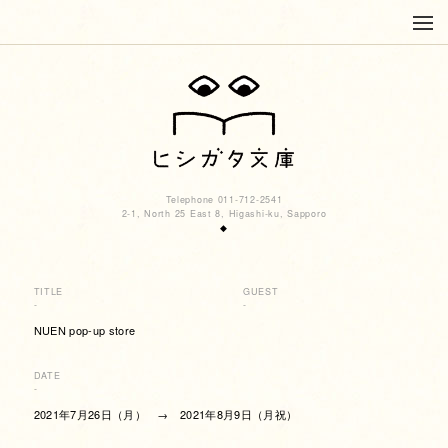
Telephone 011-712-2541
2-1, North 25 East 8, Higashi-ku, Sapporo
◆
TITLE
GUEST
-
-
NUEN pop-up store
DATE
-
2021年7月26日（月） → 2021年8月9日（月祝）