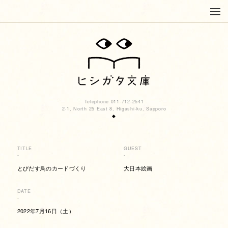
Telephone 011-712-2541
2-1, North 25 East 8, Higashi-ku, Sapporo
◆
TITLE
GUEST
-
-
とびだす鳥のカードづくり
大日本絵画
DATE
-
2022年7月16日（土）