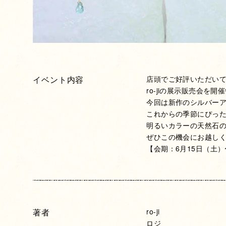
イベント内容
店頭でご好評いただい
ro-jiの展示販売会を開
今回は新作のシルバー
これからの季節にぴっ
明るいカラーの天然石
ぜひこの機会にお越し
【会期：6月15日（土）
著者
ro-ji
ロジ