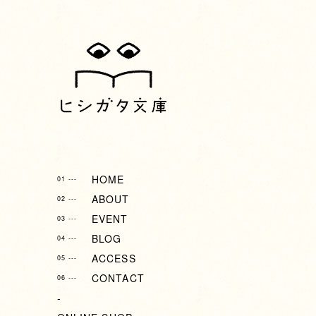
HOME
01 ---
ABOUT
02 ---
EVENT
03 ---
BLOG
04 ---
ACCESS
05 ---
CONTACT
06 ---
-