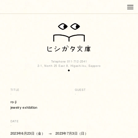
Telephone 011-712-2541
2-1, North 25 East 8, Higashi-ku, Sapporo
◆
TITLE
GUEST
-
-
ro-ji
jewelry exhibition
DATE
-
2023年6月23日（金） → 2023年7月3日（日）