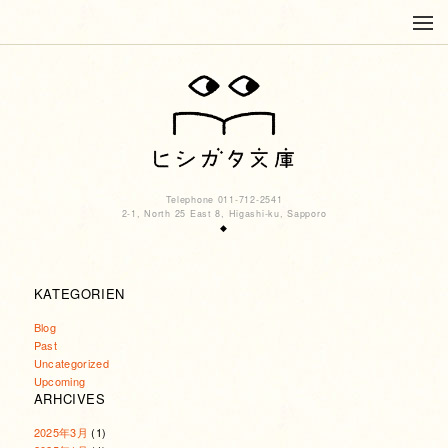
Telephone 011-712-2541
2-1, North 25 East 8, Higashi-ku, Sapporo
◆
KATEGORIEN
Blog
Past
Uncategorized
Upcoming
ARHCIVES
2025年3月
(1)