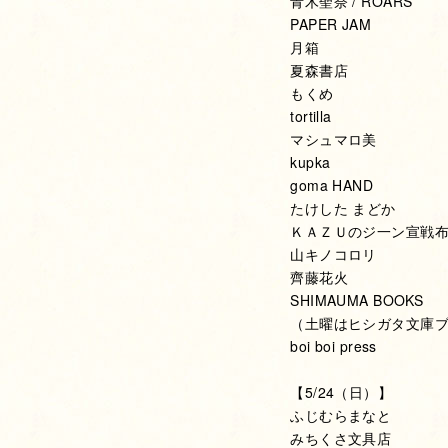
青木聖奈 / ROARS
PAPER JAM
月箱
夏森書店
もくめ
tortilla
マシュマロ美
kupka
goma HAND
たけした まどか
ＫＡＺＵのジ一ン宣戦
山キノコロリ
齊藤花火
SHIMAUMA BOOKS
（土曜はヒシガタ文庫
boi boi press
【5/24（日）】
ふじむらまなと
みちくさ文具店