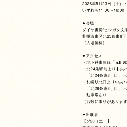
2026年5月23日（土）
いずれも11:00〜16:00
⚫︎会場
ダイヤ書房/ヒシガタ文
札幌市東区北25条東8丁目
［入場無料］
⚫︎アクセス
・地下鉄東豊線「元町駅
・北24条駅前より中央バ
「北24条東8丁目」下
・札幌駅北口より中央バ
「北26条東8丁目」下
・駐車場あり
（台数に限りがありま
⚫︎出展者
【5/23（土）】