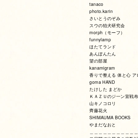
tanaco
photo.karin
さいとうのぞみ
スウの狛犬研究会
morph（モーフ）
funnylamp
ほたてランド
あんぽんたん
望の部屋
kanamigram
香りで整える 体と心 
goma HAND
たけした まどか
ＫＡＺＵのジ一ン宣戦
山キノコロリ
齊藤花火
SHIMAUMA BOOKS
やまだなおと
＿＿＿＿＿＿＿＿＿＿