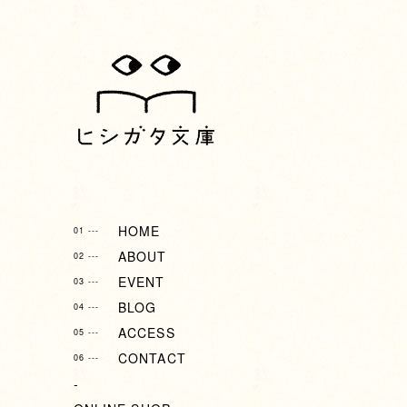
HOME
01 ---
ABOUT
02 ---
EVENT
03 ---
BLOG
04 ---
ACCESS
05 ---
CONTACT
06 ---
-