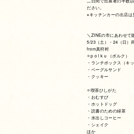
二日間で出展者の半数
ださい。
※キッチンカーの出店は
＼ZINEの市にあわせて
5/23（土）・24（日）
from真狩村
⚪︎p o l k u （ポルク）
・ランチボックス（キ
・ベーグルサンド
・クッキー
⚪︎喫茶ひしがた
・おむすび
・ホットドッグ
・読書のための緑茶
・水出しコーヒー
・シェイク
ほか