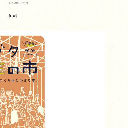
ADMISSION
-
無料