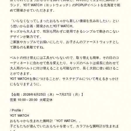
ランド、YOT WATCH（ヨットウォッチ）のPOPUPイベントを北海道で初
めて開催させていただきます。
「いらなくなってしまったおもちゃから新しい価値を生み出したい」とい
う想いから企画・開発されたYOT WATCH。
キッズから大人まで、性別も問わずに使用できるシンプルで飽きのこない
デザインが魅力です。
ご家族やカップルでお揃いにしたり、お子さんのファーストウォッチとし
て贈るのも素敵ですね。
ベルトの付け替えには工具がいらないので、取り替えも簡単。その日のコ
ーディネートに合わせて色を変えたり、キッズのベルトは成長に合わせて
大人用のベルトに付け替えることも可能なので、長く大切に使い続けるこ
とができます。
YOT WATCHを身につけることが、サステナブルについて考えるきっかけ
にもなりますように。
【会期：2026年6月25日（木）〜7月27日（月）】
営業
10:00
～
20:00
火曜定休
/ Profile /
YOT WATCH
おもちゃから生まれた腕時計「YOT WATCH」。
子どもたちが遊んでいたおもちゃを使って、カラフルな腕時計が生まれま
した。