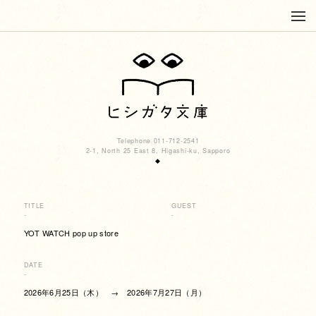
Telephone 011-712-2541
2-1, North 25 East 8, Higashi-ku, Sapporo
◆
TITLE
GUEST
-
-
YOT WATCH pop up store
DATE
-
2026年6月25日（木） → 2026年7月27日（月）