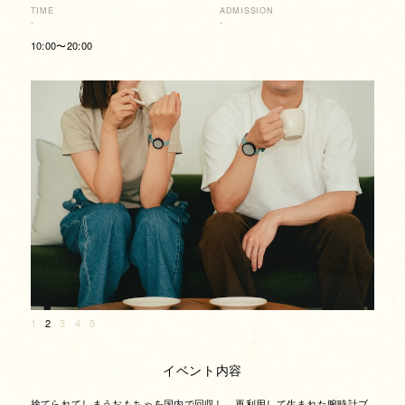
TIME
ADMISSION
-
-
10:00〜20:00
1
2
3
4
5
イベント内容
捨てられてしまうおもちゃを国内で回収し、再利用して生まれた腕時計ブ