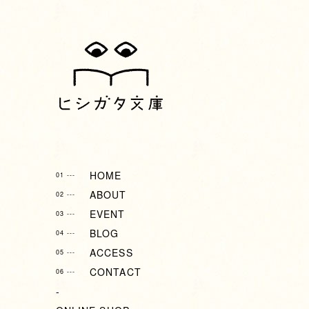
HOME
01 ---
ABOUT
02 ---
EVENT
03 ---
BLOG
04 ---
ACCESS
05 ---
CONTACT
06 ---
-